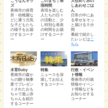
こうなんキッ
このまち｜表
大住めぐみの
ズ
現時間
しあわせごは
香南市の保育
表現を楽しむ
ん
所・幼稚園な
人たちの日々
日常の中にあ
どに通う元気
の活動と、少
る幸せをそっ
な子どもたち
し特別な発表
と届ける５分
の様子をお届
の時間をお届
間
けするコーナ
けするコーナ
番組で紹介し
ー
ー
たレシピは
こ
ちら
木育Baby
特集
行政・イベン
香南市の森か
ニュースを深
ト情報
らの贈り物事
堀してお伝え
香南市の行政
業でプレゼン
するコーナー
情報やイベン
トされたおも
ト情報などを
ちゃで遊ぶ赤
お知らせする
ちゃんを紹介
コーナー
するコーナー